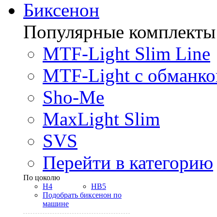
Биксенон
Популярные комплекты
MTF-Light Slim Line
MTF-Light с обманко
Sho-Me
MaxLight Slim
SVS
Перейти в категорию
По цоколю
H4
HB5
Подобрать биксенон по
машине