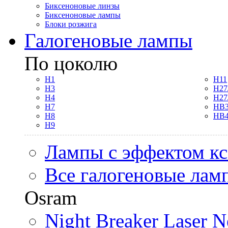
Биксеноновые линзы
Биксеноновые лампы
Блоки розжига
Галогеновые лампы
По цоколю
H1
H11
H3
H27
H4
H27
H7
HB3
H8
HB4
H9
Лампы с эффектом к
Все галогеновые лам
Osram
Night Breaker Laser N