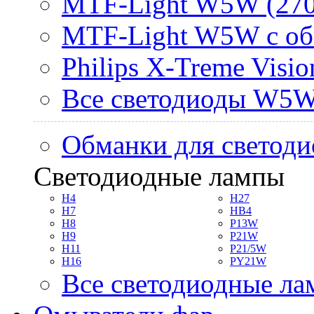
MTF-Light W5W (270
MTF-Light W5W с об
Philips X-Treme Vis
Все светодиоды W5
Обманки для светоди
Светодиодные лампы
H4
H27
H7
HB4
H8
P13W
H9
P21W
H11
P21/5W
H16
PY21W
Все светодиодные л