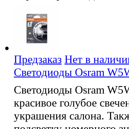
Предзаказ
Нет в наличи
Светодиоды Osram W5W 
Светодиоды Osram W5W
красивое голубое свече
украшения салона. Так
подсветку номерного зн