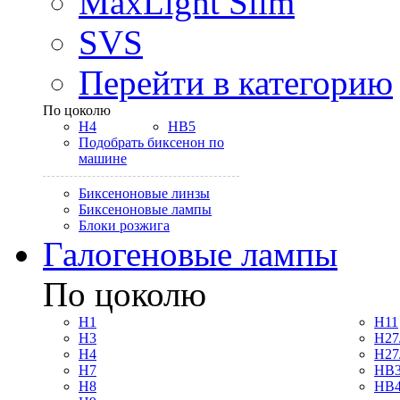
MaxLight Slim
SVS
Перейти в категорию
По цоколю
H4
HB5
Подобрать биксенон по
машине
Биксеноновые линзы
Биксеноновые лампы
Блоки розжига
Галогеновые лампы
По цоколю
H1
H11
H3
H27
H4
H27
H7
HB3
H8
HB4