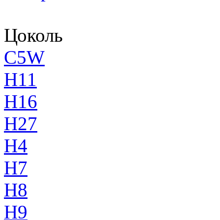
Цоколь
C5W
H11
H16
H27
H4
H7
H8
H9