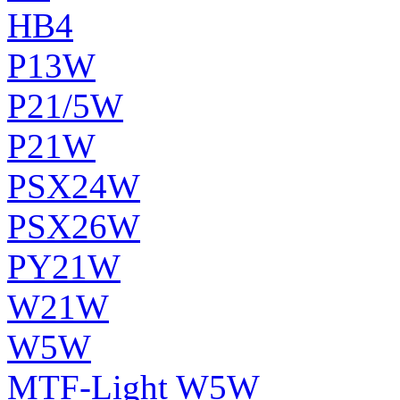
HB4
P13W
P21/5W
P21W
PSX24W
PSX26W
PY21W
W21W
W5W
MTF-Light W5W