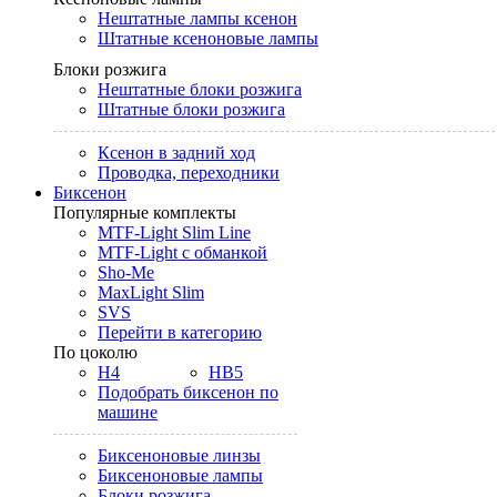
Нештатные лампы ксенон
Штатные ксеноновые лампы
Блоки розжига
Нештатные блоки розжига
Штатные блоки розжига
Ксенон в задний ход
Проводка, переходники
Биксенон
Популярные комплекты
MTF-Light Slim Line
MTF-Light с обманкой
Sho-Me
MaxLight Slim
SVS
Перейти в категорию
По цоколю
H4
HB5
Подобрать биксенон по
машине
Биксеноновые линзы
Биксеноновые лампы
Блоки розжига