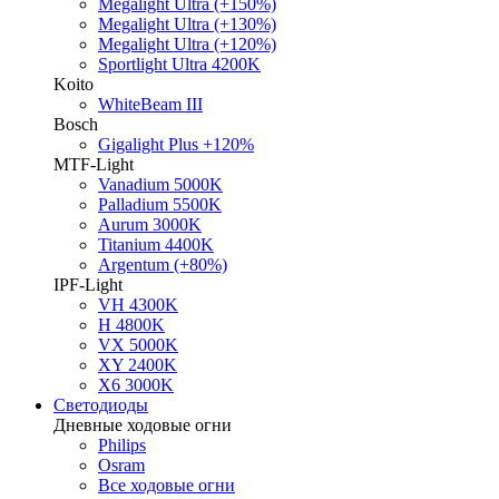
Megalight Ultra (+150%)
Megalight Ultra (+130%)
Megalight Ultra (+120%)
Sportlight Ultra 4200K
Koito
WhiteBeam III
Bosch
Gigalight Plus +120%
MTF-Light
Vanadium 5000K
Palladium 5500K
Aurum 3000K
Titanium 4400K
Argentum (+80%)
IPF-Light
VH 4300K
H 4800K
VX 5000K
XY 2400K
X6 3000K
Светодиоды
Дневные ходовые огни
Philips
Osram
Все ходовые огни