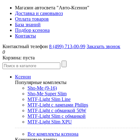
Магазин автосвета "Авто-Ксенон"
Доставка и самовывоз
Оплата товаров
База знаний
Подбор ксенона
Контакты
Контактный телефон
8 (499) 713-00-99
Заказать звонок
0
Корзина:
пуста
Ксенон
Популярные комплекты
Sho-Me (9-16)
Sho-Me Super Slim
MTF-Light Slim Line
MTF-Light с лампами Philips
MTF-Light с обманкой 50W
MTF-Light Slim с обманкой
MTF-Light Slim XPU
Все комплекты ксенона
Ксеноновые лампы