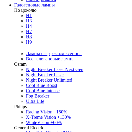
Галогеновые лампы
По цоколю
H1
H3
H4
H7
H8
H9
Лампы с эффектом ксенона
Все галогеновые лампы
Osram
Night Breaker Laser Next Gen
Night Breaker Laser
Night Breaker Unlimited
Cool Blue Boost
Cool Blue Intense
Fog Breaker
Ultra Life
Philips
Racing Vision +150%
X-Treme Vision +130%
WhiteVision +60%
General Electric