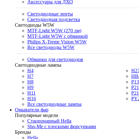
Аксессуары для ДХО
Светодиодные ленты
Светодиодная подсветка
Светодиоды W5W
MTF-Light W5W (270 лм)
MTF-Light W5W с обманкой
Philips X-Treme Vision W5W
Все светодиоды W5W
Обманки для светодиодов
Светодиодные лампы
H4
H2
H7
HB
H8
P1
H9
P2
H11
P2
H16
PY
Все светодиодные лампы
Омыватели фар
Популярные модели
Стационарный Hella
Sho-Me с плоскими форсунками
Бренды
Hella