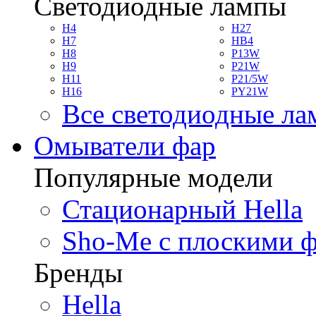
Светодиодные лампы
H4
H27
H7
HB4
H8
P13W
H9
P21W
H11
P21/5W
H16
PY21W
Все светодиодные л
Омыватели фар
Популярные модели
Стационарный Hella
Sho-Me с плоскими 
Бренды
Hella