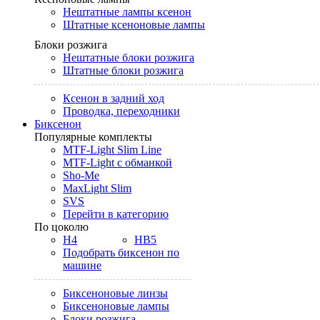
Нештатные лампы ксенон
Штатные ксеноновые лампы
Блоки розжига
Нештатные блоки розжига
Штатные блоки розжига
Ксенон в задний ход
Проводка, переходники
Биксенон
Популярные комплекты
MTF-Light Slim Line
MTF-Light с обманкой
Sho-Me
MaxLight Slim
SVS
Перейти в категорию
По цоколю
H4
HB5
Подобрать биксенон по
машине
Биксеноновые линзы
Биксеноновые лампы
Блоки розжига