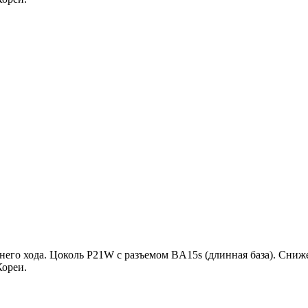
него хода. Цоколь P21W с разъемом BA15s (длинная база). Сни
Кореи.