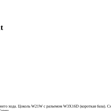
t
него хода. Цоколь W21W с разъемом W3X16D (короткая база). 
Кореи.