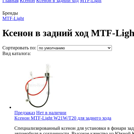
Главная
Ксенон
Ксенон в задний ход
MTF-Light
Бренды
MTF-Light
Ксенон в задний ход MTF-Ligh
Сортировать по:
Вид каталога:
Предзаказ
Нет в наличии
Ксенон MTF-Light W21W/T20 для заднего хода
Специализированный ксенон для установки в фонари зад
автомобиля в сохранности. Высокое качество из Южной 