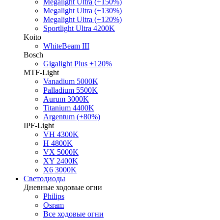
Megalight Ultra (+150%)
Megalight Ultra (+130%)
Megalight Ultra (+120%)
Sportlight Ultra 4200K
Koito
WhiteBeam III
Bosch
Gigalight Plus +120%
MTF-Light
Vanadium 5000K
Palladium 5500K
Aurum 3000K
Titanium 4400K
Argentum (+80%)
IPF-Light
VH 4300K
H 4800K
VX 5000K
XY 2400K
X6 3000K
Светодиоды
Дневные ходовые огни
Philips
Osram
Все ходовые огни