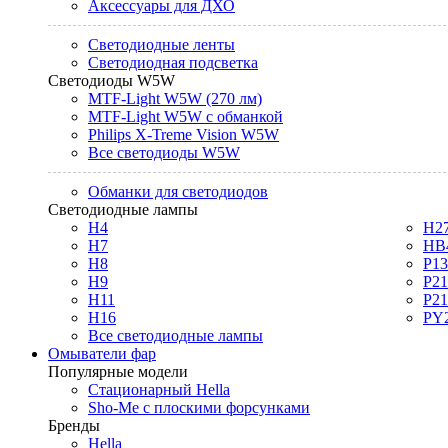
Аксессуары для ДХО
Светодиодные ленты
Светодиодная подсветка
Светодиоды W5W
MTF-Light W5W (270 лм)
MTF-Light W5W с обманкой
Philips X-Treme Vision W5W
Все светодиоды W5W
Обманки для светодиодов
Светодиодные лампы
H4
H2
H7
HB
H8
P1
H9
P2
H11
P2
H16
PY
Все светодиодные лампы
Омыватели фар
Популярные модели
Стационарный Hella
Sho-Me с плоскими форсунками
Бренды
Hella