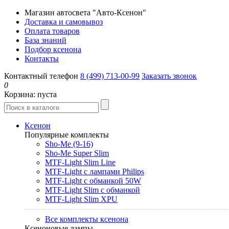
Магазин автосвета "Авто-Ксенон"
Доставка и самовывоз
Оплата товаров
База знаний
Подбор ксенона
Контакты
Контактный телефон
8 (499) 713-00-99
Заказать звонок
0
Корзина:
пуста
Ксенон
Популярные комплекты
Sho-Me (9-16)
Sho-Me Super Slim
MTF-Light Slim Line
MTF-Light с лампами Philips
MTF-Light с обманкой 50W
MTF-Light Slim с обманкой
MTF-Light Slim XPU
Все комплекты ксенона
Ксеноновые лампы