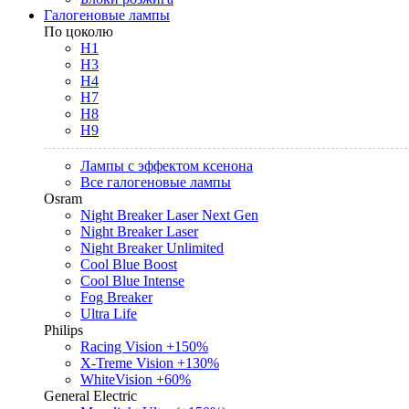
Галогеновые лампы
По цоколю
H1
H3
H4
H7
H8
H9
Лампы с эффектом ксенона
Все галогеновые лампы
Osram
Night Breaker Laser Next Gen
Night Breaker Laser
Night Breaker Unlimited
Cool Blue Boost
Cool Blue Intense
Fog Breaker
Ultra Life
Philips
Racing Vision +150%
X-Treme Vision +130%
WhiteVision +60%
General Electric