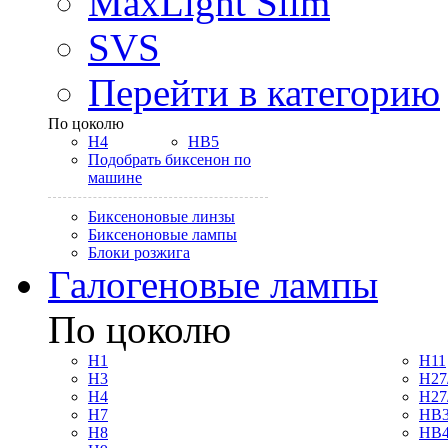
MaxLight Slim
SVS
Перейти в категорию
По цоколю
H4
HB5
Подобрать биксенон по
машине
Биксеноновые линзы
Биксеноновые лампы
Блоки розжига
Галогеновые лампы
По цоколю
H1
H11
H3
H27
H4
H27
H7
HB3
H8
HB4