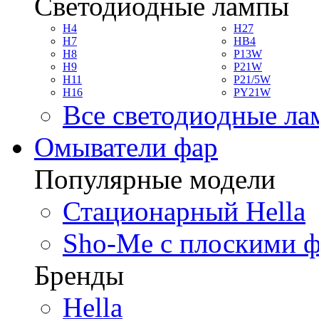
Светодиодные лампы
H4
H27
H7
HB4
H8
P13W
H9
P21W
H11
P21/5W
H16
PY21W
Все светодиодные л
Омыватели фар
Популярные модели
Стационарный Hella
Sho-Me с плоскими 
Бренды
Hella