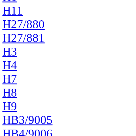
H11
H27/880
H27/881
H3
H4
H7
H8
H9
HB3/9005
HB4/9006