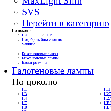
MaxLight Slim
SVS
Перейти в категорию
По цоколю
H4
HB5
Подобрать биксенон по
машине
Биксеноновые линзы
Биксеноновые лампы
Блоки розжига
Галогеновые лампы
По цоколю
H1
H11
H3
H27
H4
H27
H7
HB3
H8
HB4