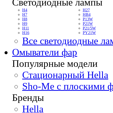
Светодиодные лампы
H4
H27
H7
HB4
H8
P13W
H9
P21W
H11
P21/5W
H16
PY21W
Все светодиодные л
Омыватели фар
Популярные модели
Стационарный Hella
Sho-Me с плоскими 
Бренды
Hella