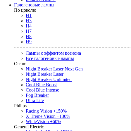
Галогеновые лампы
По цоколю
H1
H3
H4
H7
H8
H9
Лампы с эффектом ксенона
Все галогеновые лампы
Osram
Night Breaker Laser Next Gen
Night Breaker Laser
Night Breaker Unlimited
Cool Blue Boost
Cool Blue Intense
Fog Breaker
Ultra Life
Philips
Racing Vision +150%
X-Treme Vision +130%
WhiteVision +60%
General Electric