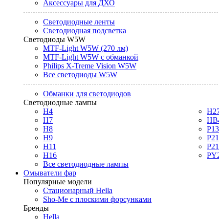
Аксессуары для ДХО
Светодиодные ленты
Светодиодная подсветка
Светодиоды W5W
MTF-Light W5W (270 лм)
MTF-Light W5W с обманкой
Philips X-Treme Vision W5W
Все светодиоды W5W
Обманки для светодиодов
Светодиодные лампы
H4
H2
H7
HB
H8
P1
H9
P2
H11
P2
H16
PY
Все светодиодные лампы
Омыватели фар
Популярные модели
Стационарный Hella
Sho-Me с плоскими форсунками
Бренды
Hella