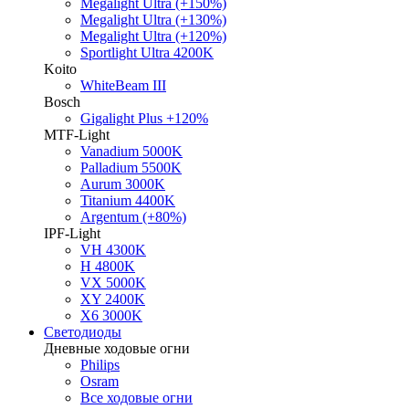
Megalight Ultra (+150%)
Megalight Ultra (+130%)
Megalight Ultra (+120%)
Sportlight Ultra 4200K
Koito
WhiteBeam III
Bosch
Gigalight Plus +120%
MTF-Light
Vanadium 5000K
Palladium 5500K
Aurum 3000K
Titanium 4400K
Argentum (+80%)
IPF-Light
VH 4300K
H 4800K
VX 5000K
XY 2400K
X6 3000K
Светодиоды
Дневные ходовые огни
Philips
Osram
Все ходовые огни