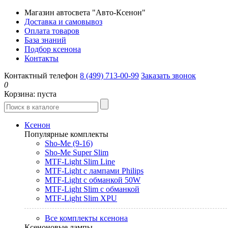
Магазин автосвета "Авто-Ксенон"
Доставка и самовывоз
Оплата товаров
База знаний
Подбор ксенона
Контакты
Контактный телефон
8 (499) 713-00-99
Заказать звонок
0
Корзина:
пуста
Ксенон
Популярные комплекты
Sho-Me (9-16)
Sho-Me Super Slim
MTF-Light Slim Line
MTF-Light с лампами Philips
MTF-Light с обманкой 50W
MTF-Light Slim с обманкой
MTF-Light Slim XPU
Все комплекты ксенона
Ксеноновые лампы