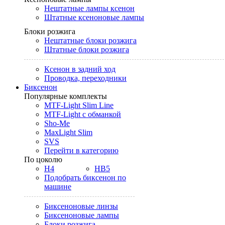
Нештатные лампы ксенон
Штатные ксеноновые лампы
Блоки розжига
Нештатные блоки розжига
Штатные блоки розжига
Ксенон в задний ход
Проводка, переходники
Биксенон
Популярные комплекты
MTF-Light Slim Line
MTF-Light с обманкой
Sho-Me
MaxLight Slim
SVS
Перейти в категорию
По цоколю
H4
HB5
Подобрать биксенон по
машине
Биксеноновые линзы
Биксеноновые лампы
Блоки розжига