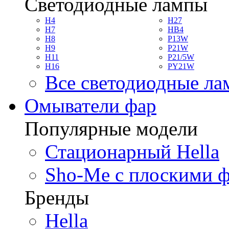
Светодиодные лампы
H4
H27
H7
HB4
H8
P13W
H9
P21W
H11
P21/5W
H16
PY21W
Все светодиодные л
Омыватели фар
Популярные модели
Стационарный Hella
Sho-Me с плоскими 
Бренды
Hella