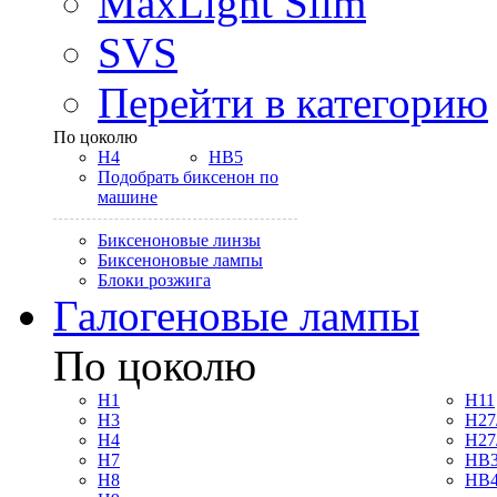
MaxLight Slim
SVS
Перейти в категорию
По цоколю
H4
HB5
Подобрать биксенон по
машине
Биксеноновые линзы
Биксеноновые лампы
Блоки розжига
Галогеновые лампы
По цоколю
H1
H11
H3
H27
H4
H27
H7
HB3
H8
HB4