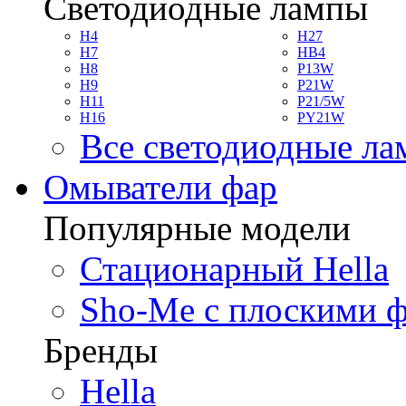
Светодиодные лампы
H4
H27
H7
HB4
H8
P13W
H9
P21W
H11
P21/5W
H16
PY21W
Все светодиодные л
Омыватели фар
Популярные модели
Стационарный Hella
Sho-Me с плоскими 
Бренды
Hella