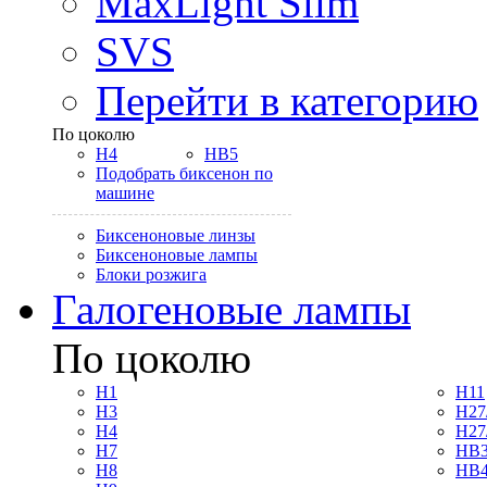
MaxLight Slim
SVS
Перейти в категорию
По цоколю
H4
HB5
Подобрать биксенон по
машине
Биксеноновые линзы
Биксеноновые лампы
Блоки розжига
Галогеновые лампы
По цоколю
H1
H11
H3
H27
H4
H27
H7
HB3
H8
HB4