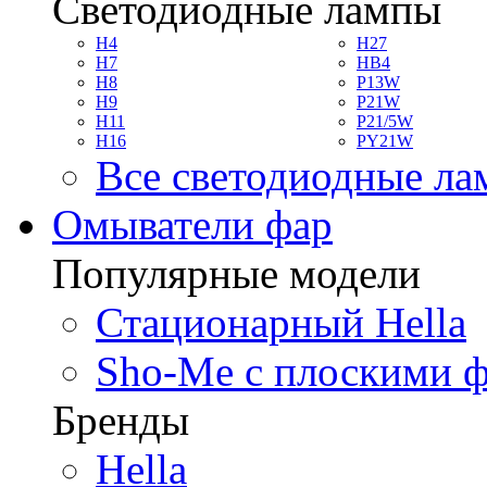
Светодиодные лампы
H4
H27
H7
HB4
H8
P13W
H9
P21W
H11
P21/5W
H16
PY21W
Все светодиодные л
Омыватели фар
Популярные модели
Стационарный Hella
Sho-Me с плоскими 
Бренды
Hella