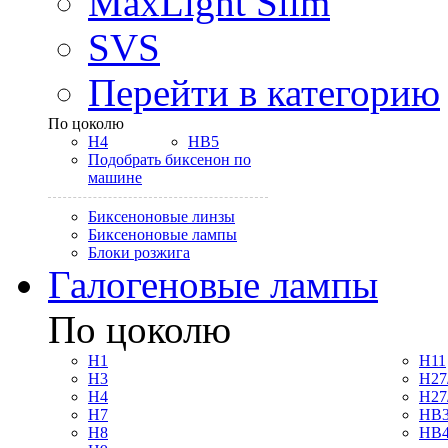
MaxLight Slim
SVS
Перейти в категорию
По цоколю
H4
HB5
Подобрать биксенон по
машине
Биксеноновые линзы
Биксеноновые лампы
Блоки розжига
Галогеновые лампы
По цоколю
H1
H11
H3
H27
H4
H27
H7
HB3
H8
HB4