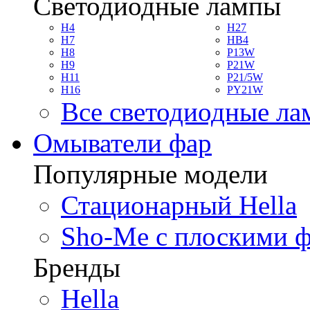
Светодиодные лампы
H4
H27
H7
HB4
H8
P13W
H9
P21W
H11
P21/5W
H16
PY21W
Все светодиодные л
Омыватели фар
Популярные модели
Стационарный Hella
Sho-Me с плоскими 
Бренды
Hella