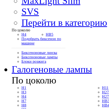
MaxLight Slim
SVS
Перейти в категорию
По цоколю
H4
HB5
Подобрать биксенон по
машине
Биксеноновые линзы
Биксеноновые лампы
Блоки розжига
Галогеновые лампы
По цоколю
H1
H11
H3
H27
H4
H27
H7
HB3
H8
HB4