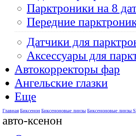
Парктроники на 8 да
Передние парктрони
Датчики для парктро
Аксессуары для парк
Автокорректоры фар
Ангельские глазки
Еще
Главная
Биксенон
Биксеноновые линзы
Биксеноновые линзы S
авто-ксенон