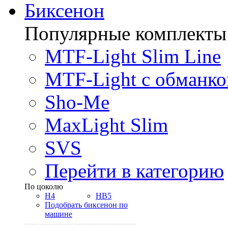
Биксенон
Популярные комплекты
MTF-Light Slim Line
MTF-Light с обманко
Sho-Me
MaxLight Slim
SVS
Перейти в категорию
По цоколю
H4
HB5
Подобрать биксенон по
машине