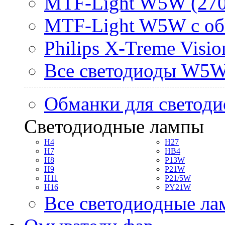
MTF-Light W5W (270
MTF-Light W5W с об
Philips X-Treme Vis
Все светодиоды W5
Обманки для светоди
Светодиодные лампы
H4
H27
H7
HB4
H8
P13W
H9
P21W
H11
P21/5W
H16
PY21W
Все светодиодные л