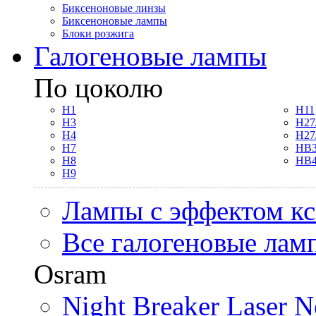
Биксеноновые линзы
Биксеноновые лампы
Блоки розжига
Галогеновые лампы
По цоколю
H1
H11
H3
H27
H4
H27
H7
HB3
H8
HB4
H9
Лампы с эффектом к
Все галогеновые лам
Osram
Night Breaker Laser N