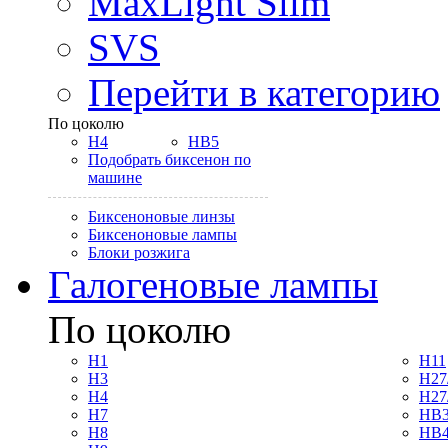
MaxLight Slim
SVS
Перейти в категорию
По цоколю
H4
HB5
Подобрать биксенон по
машине
Биксеноновые линзы
Биксеноновые лампы
Блоки розжига
Галогеновые лампы
По цоколю
H1
H11
H3
H27
H4
H27
H7
HB3
H8
HB4