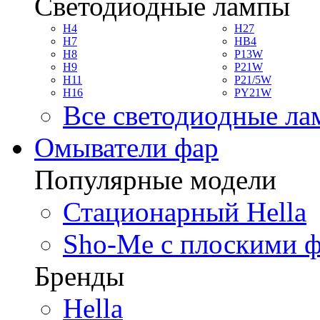
Светодиодные лампы
H4
H27
H7
HB4
H8
P13W
H9
P21W
H11
P21/5W
H16
PY21W
Все светодиодные л
Омыватели фар
Популярные модели
Стационарный Hella
Sho-Me с плоскими 
Бренды
Hella