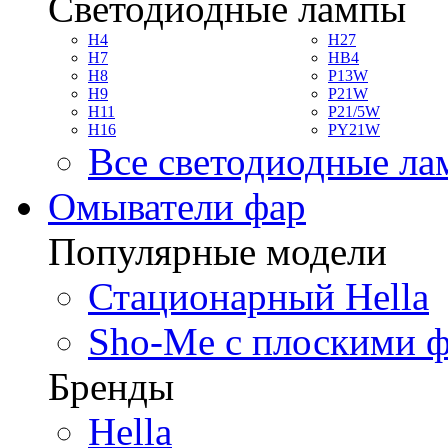
Светодиодные лампы
H4
H27
H7
HB4
H8
P13W
H9
P21W
H11
P21/5W
H16
PY21W
Все светодиодные л
Омыватели фар
Популярные модели
Стационарный Hella
Sho-Me с плоскими 
Бренды
Hella