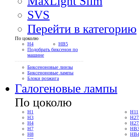
MaxLight Slim
SVS
Перейти в категорию
По цоколю
H4
HB5
Подобрать биксенон по
машине
Биксеноновые линзы
Биксеноновые лампы
Блоки розжига
Галогеновые лампы
По цоколю
H1
H11
H3
H27
H4
H27
H7
HB3
H8
HB4