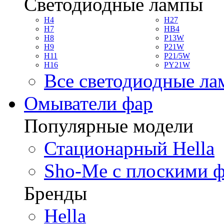
Светодиодные лампы
H4
H27
H7
HB4
H8
P13W
H9
P21W
H11
P21/5W
H16
PY21W
Все светодиодные л
Омыватели фар
Популярные модели
Стационарный Hella
Sho-Me с плоскими 
Бренды
Hella