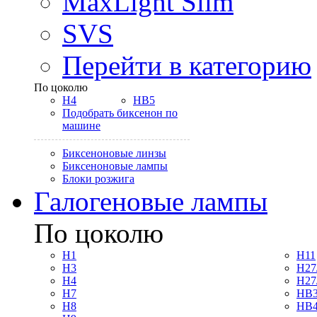
MaxLight Slim
SVS
Перейти в категорию
По цоколю
H4
HB5
Подобрать биксенон по
машине
Биксеноновые линзы
Биксеноновые лампы
Блоки розжига
Галогеновые лампы
По цоколю
H1
H11
H3
H27
H4
H27
H7
HB3
H8
HB4