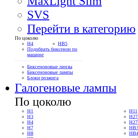
MaxLight Slim
SVS
Перейти в категорию
По цоколю
H4
HB5
Подобрать биксенон по
машине
Биксеноновые линзы
Биксеноновые лампы
Блоки розжига
Галогеновые лампы
По цоколю
H1
H11
H3
H27
H4
H27
H7
HB3
H8
HB4