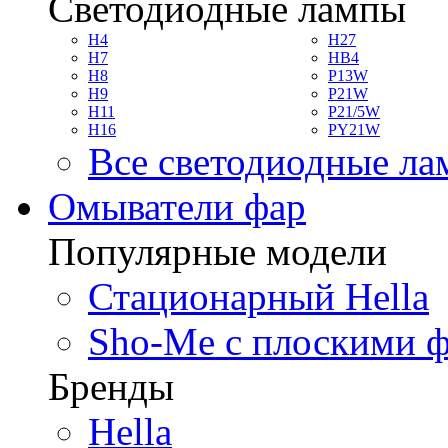
Светодиодные лампы
H4
H27
H7
HB4
H8
P13W
H9
P21W
H11
P21/5W
H16
PY21W
Все светодиодные л
Омыватели фар
Популярные модели
Стационарный Hella
Sho-Me с плоскими 
Бренды
Hella