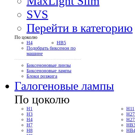
MaxLight Slim
SVS
Перейти в категорию
По цоколю
H4
HB5
Подобрать биксенон по
машине
Биксеноновые линзы
Биксеноновые лампы
Блоки розжига
Галогеновые лампы
По цоколю
H1
H11
H3
H27
H4
H27
H7
HB3
H8
HB4