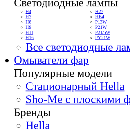
Светодиодные лампы
H4
H27
H7
HB4
H8
P13W
H9
P21W
H11
P21/5W
H16
PY21W
Все светодиодные л
Омыватели фар
Популярные модели
Стационарный Hella
Sho-Me с плоскими 
Бренды
Hella