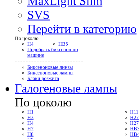
MaxLight Slim
SVS
Перейти в категорию
По цоколю
H4
HB5
Подобрать биксенон по
машине
Биксеноновые линзы
Биксеноновые лампы
Блоки розжига
Галогеновые лампы
По цоколю
H1
H11
H3
H27
H4
H27
H7
HB3
H8
HB4