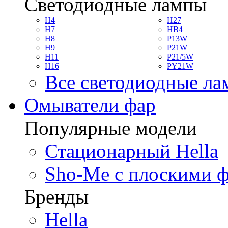
Светодиодные лампы
H4
H27
H7
HB4
H8
P13W
H9
P21W
H11
P21/5W
H16
PY21W
Все светодиодные л
Омыватели фар
Популярные модели
Стационарный Hella
Sho-Me с плоскими 
Бренды
Hella