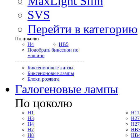
MaxLight Slim
SVS
Перейти в категорию
По цоколю
H4
HB5
Подобрать биксенон по
машине
Биксеноновые линзы
Биксеноновые лампы
Блоки розжига
Галогеновые лампы
По цоколю
H1
H11
H3
H27
H4
H27
H7
HB3
H8
HB4