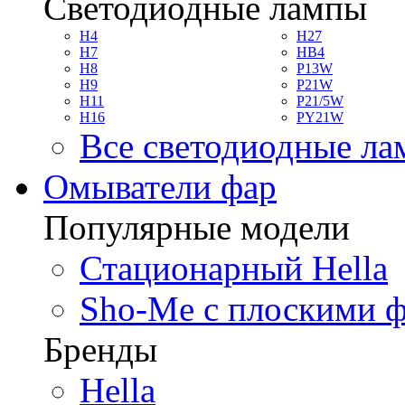
Светодиодные лампы
H4
H27
H7
HB4
H8
P13W
H9
P21W
H11
P21/5W
H16
PY21W
Все светодиодные л
Омыватели фар
Популярные модели
Стационарный Hella
Sho-Me с плоскими 
Бренды
Hella