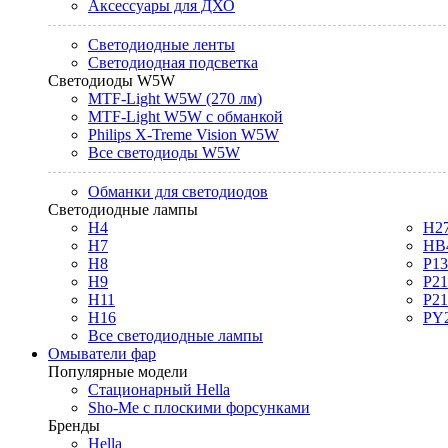
Аксессуары для ДХО
Светодиодные ленты
Светодиодная подсветка
Светодиоды W5W
MTF-Light W5W (270 лм)
MTF-Light W5W с обманкой
Philips X-Treme Vision W5W
Все светодиоды W5W
Обманки для светодиодов
Светодиодные лампы
H4
H2
H7
HB
H8
P1
H9
P2
H11
P2
H16
PY
Все светодиодные лампы
Омыватели фар
Популярные модели
Стационарный Hella
Sho-Me с плоскими форсунками
Бренды
Hella