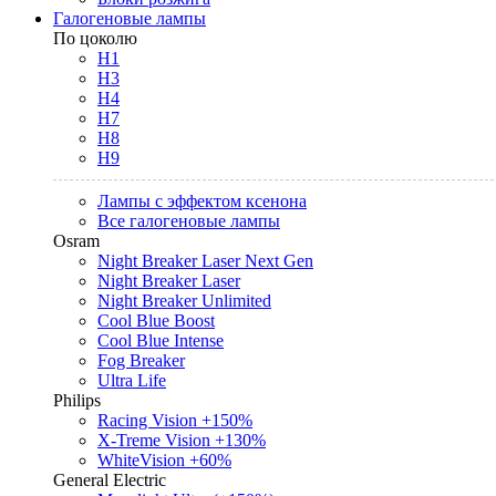
Галогеновые лампы
По цоколю
H1
H3
H4
H7
H8
H9
Лампы с эффектом ксенона
Все галогеновые лампы
Osram
Night Breaker Laser Next Gen
Night Breaker Laser
Night Breaker Unlimited
Cool Blue Boost
Cool Blue Intense
Fog Breaker
Ultra Life
Philips
Racing Vision +150%
X-Treme Vision +130%
WhiteVision +60%
General Electric