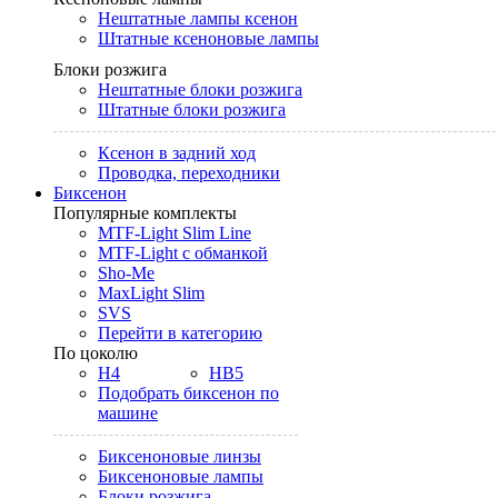
Нештатные лампы ксенон
Штатные ксеноновые лампы
Блоки розжига
Нештатные блоки розжига
Штатные блоки розжига
Ксенон в задний ход
Проводка, переходники
Биксенон
Популярные комплекты
MTF-Light Slim Line
MTF-Light с обманкой
Sho-Me
MaxLight Slim
SVS
Перейти в категорию
По цоколю
H4
HB5
Подобрать биксенон по
машине
Биксеноновые линзы
Биксеноновые лампы
Блоки розжига