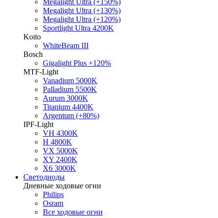
Megalight Ultra (+150%)
Megalight Ultra (+130%)
Megalight Ultra (+120%)
Sportlight Ultra 4200K
Koito
WhiteBeam III
Bosch
Gigalight Plus +120%
MTF-Light
Vanadium 5000K
Palladium 5500K
Aurum 3000K
Titanium 4400K
Argentum (+80%)
IPF-Light
VH 4300K
H 4800K
VX 5000K
XY 2400K
X6 3000K
Светодиоды
Дневные ходовые огни
Philips
Osram
Все ходовые огни