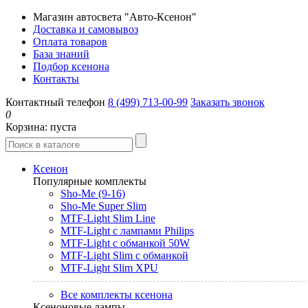
Магазин автосвета "Авто-Ксенон"
Доставка и самовывоз
Оплата товаров
База знаний
Подбор ксенона
Контакты
Контактный телефон
8 (499) 713-00-99
Заказать звонок
0
Корзина:
пуста
Ксенон
Популярные комплекты
Sho-Me (9-16)
Sho-Me Super Slim
MTF-Light Slim Line
MTF-Light с лампами Philips
MTF-Light с обманкой 50W
MTF-Light Slim с обманкой
MTF-Light Slim XPU
Все комплекты ксенона
Ксеноновые лампы