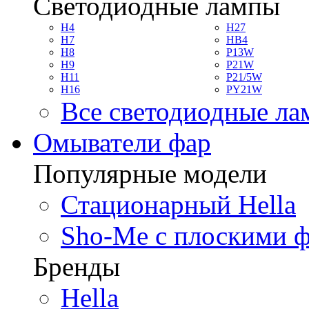
Светодиодные лампы
H4
H27
H7
HB4
H8
P13W
H9
P21W
H11
P21/5W
H16
PY21W
Все светодиодные л
Омыватели фар
Популярные модели
Стационарный Hella
Sho-Me с плоскими 
Бренды
Hella