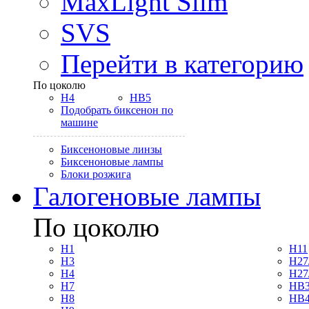
MaxLight Slim
SVS
Перейти в категорию
По цоколю
H4
HB5
Подобрать биксенон по
машине
Биксеноновые линзы
Биксеноновые лампы
Блоки розжига
Галогеновые лампы
По цоколю
H1
H11
H3
H27
H4
H27
H7
HB3
H8
HB4