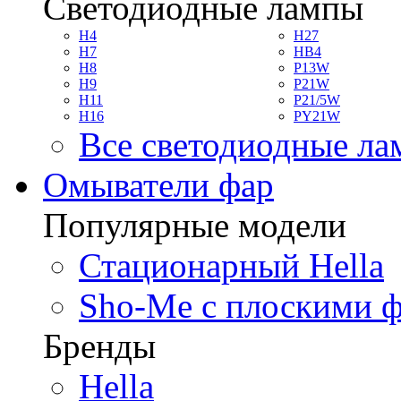
Светодиодные лампы
H4
H27
H7
HB4
H8
P13W
H9
P21W
H11
P21/5W
H16
PY21W
Все светодиодные л
Омыватели фар
Популярные модели
Стационарный Hella
Sho-Me с плоскими 
Бренды
Hella