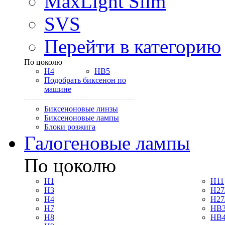
MaxLight Slim
SVS
Перейти в категорию
По цоколю
H4
HB5
Подобрать биксенон по
машине
Биксеноновые линзы
Биксеноновые лампы
Блоки розжига
Галогеновые лампы
По цоколю
H1
H11
H3
H27
H4
H27
H7
HB3
H8
HB4