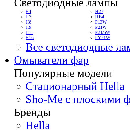
Светодиодные лампы
H4
H27
H7
HB4
H8
P13W
H9
P21W
H11
P21/5W
H16
PY21W
Все светодиодные л
Омыватели фар
Популярные модели
Стационарный Hella
Sho-Me с плоскими 
Бренды
Hella