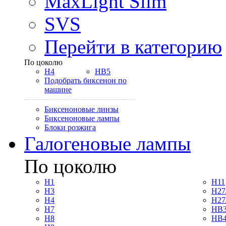
MaxLight Slim
SVS
Перейти в категорию
По цоколю
H4
HB5
Подобрать биксенон по
машине
Биксеноновые линзы
Биксеноновые лампы
Блоки розжига
Галогеновые лампы
По цоколю
H1
H11
H3
H27
H4
H27
H7
HB3
H8
HB4