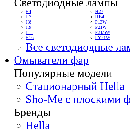
Светодиодные лампы
H4
H27
H7
HB4
H8
P13W
H9
P21W
H11
P21/5W
H16
PY21W
Все светодиодные л
Омыватели фар
Популярные модели
Стационарный Hella
Sho-Me с плоскими 
Бренды
Hella