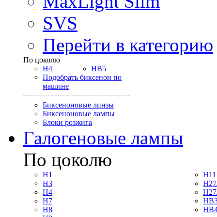
MaxLight Slim
SVS
Перейти в категорию
По цоколю
H4
HB5
Подобрать биксенон по
машине
Биксеноновые линзы
Биксеноновые лампы
Блоки розжига
Галогеновые лампы
По цоколю
H1
H11
H3
H27
H4
H27
H7
HB3
H8
HB4