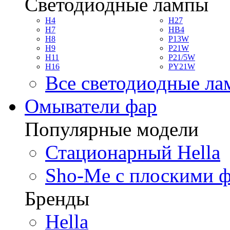
Светодиодные лампы
H4
H27
H7
HB4
H8
P13W
H9
P21W
H11
P21/5W
H16
PY21W
Все светодиодные л
Омыватели фар
Популярные модели
Стационарный Hella
Sho-Me с плоскими 
Бренды
Hella