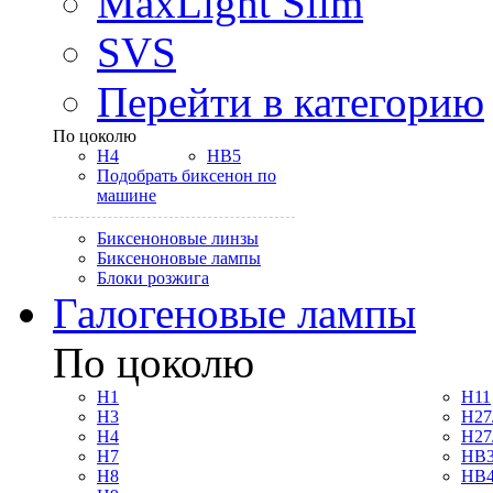
MaxLight Slim
SVS
Перейти в категорию
По цоколю
H4
HB5
Подобрать биксенон по
машине
Биксеноновые линзы
Биксеноновые лампы
Блоки розжига
Галогеновые лампы
По цоколю
H1
H11
H3
H27
H4
H27
H7
HB3
H8
HB4