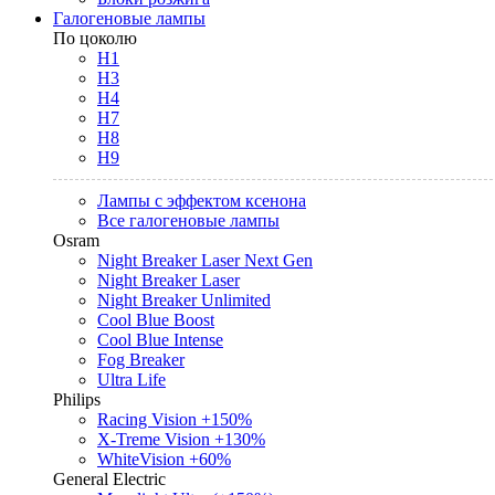
Галогеновые лампы
По цоколю
H1
H3
H4
H7
H8
H9
Лампы с эффектом ксенона
Все галогеновые лампы
Osram
Night Breaker Laser Next Gen
Night Breaker Laser
Night Breaker Unlimited
Cool Blue Boost
Cool Blue Intense
Fog Breaker
Ultra Life
Philips
Racing Vision +150%
X-Treme Vision +130%
WhiteVision +60%
General Electric