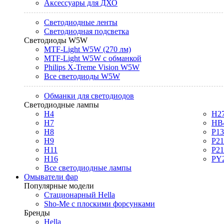
Аксессуары для ДХО
Светодиодные ленты
Светодиодная подсветка
Светодиоды W5W
MTF-Light W5W (270 лм)
MTF-Light W5W с обманкой
Philips X-Treme Vision W5W
Все светодиоды W5W
Обманки для светодиодов
Светодиодные лампы
H4
H2
H7
HB
H8
P1
H9
P2
H11
P2
H16
PY
Все светодиодные лампы
Омыватели фар
Популярные модели
Стационарный Hella
Sho-Me с плоскими форсунками
Бренды
Hella