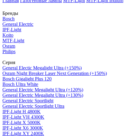
Главная
Галогеновые лампы
MTF-Light
MTF-Light Iridium
Бренды
Bosch
General Electric
IPF-Light
Koito
MTF-Light
Osram
Philips
Серия
General Electic Megalight Ultra (+150%)
Osram Night Breaker Laser Next Generation (+150%)
Bosch Gigalight Plus 120
Bosch Ultra White
General Electric Megalight Ultra (+120%)
General Electric Megalight Ultra (+130%)
General Electric Sportlight
General Electric Sportlight Ultra
IPF-Light H 4800K
IPF-Light VH 4300K
IPF-Light X 5000K
IPF-Light X6 3000K
IPF-Light XY 2400K