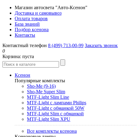
Магазин автосвета "Авто-Ксенон"
Доставка и самовывоз
Оплата товаров
База знаний
Подбор ксенона
Контакты
Контактный телефон
8 (499) 713-00-99
Заказать звонок
0
Корзина:
пуста
Ксенон
Популярные комплекты
Sho-Me (9-16)
Sho-Me Super Slim
MTF-Light Slim Line
MTF-Light с лампами Philips
MTF-Light с обманкой 50W
MTF-Light Slim с обманкой
MTF-Light Slim XPU
Все комплекты ксенона
Ксеноновые лампы