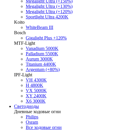
Megalight Ultra (+150%)
Megalight Ultra (+130%)
Megalight Ultra (+120%)
Sportlight Ultra 4200K
Koito
WhiteBeam III
Bosch
Gigalight Plus +120%
MTF-Light
Vanadium 5000K
Palladium 5500K
Aurum 3000K
Titanium 4400K
Argentum (+80%)
IPF-Light
VH 4300K
H 4800K
VX 5000K
XY 2400K
X6 3000K
Светодиоды
Дневные ходовые огни
Philips
Osram
Все ходовые огни