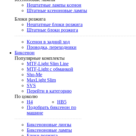
Нештатные лампы ксенон
Штатные ксеноновые лампы
Блоки розжига
Нештатные блоки розжига
Штатные блоки розжига
Ксенон в задний ход
Проводка, переходники
Биксенон
Популярные комплекты
MTF-Light Slim Line
MTF-Light с обманкой
Sho-Me
MaxLight Slim
SVS
Перейти в категорию
По цоколю
H4
HB5
Подобрать биксенон по
машине
Биксеноновые линзы
Биксеноновые лампы
Блоки розжига