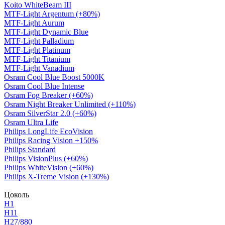
Koito WhiteBeam III
MTF-Light Argentum (+80%)
MTF-Light Aurum
MTF-Light Dynamic Blue
MTF-Light Palladium
MTF-Light Platinum
MTF-Light Titanium
MTF-Light Vanadium
Osram Cool Blue Boost 5000K
Osram Cool Blue Intense
Osram Fog Breaker (+60%)
Osram Night Breaker Unlimited (+110%)
Osram SilverStar 2.0 (+60%)
Osram Ultra Life
Philips LongLife EcoVision
Philips Racing Vision +150%
Philips Standard
Philips VisionPlus (+60%)
Philips WhiteVision (+60%)
Philips X-Treme Vision (+130%)
Цоколь
H1
H11
H27/880