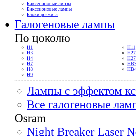
Биксеноновые линзы
Биксеноновые лампы
Блоки розжига
Галогеновые лампы
По цоколю
H1
H11
H3
H27
H4
H27
H7
HB3
H8
HB4
H9
Лампы с эффектом к
Все галогеновые лам
Osram
Night Breaker Laser N