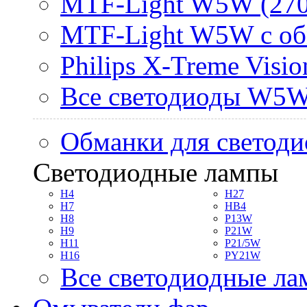
MTF-Light W5W (270
MTF-Light W5W с об
Philips X-Treme Vis
Все светодиоды W5
Обманки для светоди
Светодиодные лампы
H4
H27
H7
HB4
H8
P13W
H9
P21W
H11
P21/5W
H16
PY21W
Все светодиодные л