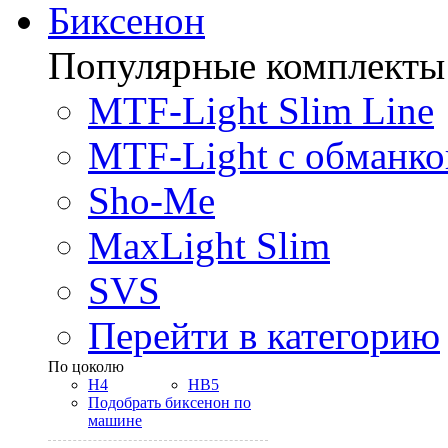
Биксенон
Популярные комплекты
MTF-Light Slim Line
MTF-Light с обманко
Sho-Me
MaxLight Slim
SVS
Перейти в категорию
По цоколю
H4
HB5
Подобрать биксенон по
машине