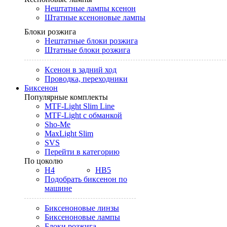
Нештатные лампы ксенон
Штатные ксеноновые лампы
Блоки розжига
Нештатные блоки розжига
Штатные блоки розжига
Ксенон в задний ход
Проводка, переходники
Биксенон
Популярные комплекты
MTF-Light Slim Line
MTF-Light с обманкой
Sho-Me
MaxLight Slim
SVS
Перейти в категорию
По цоколю
H4
HB5
Подобрать биксенон по
машине
Биксеноновые линзы
Биксеноновые лампы
Блоки розжига