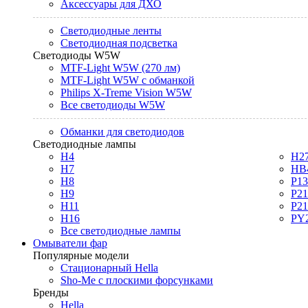
Аксессуары для ДХО
Светодиодные ленты
Светодиодная подсветка
Светодиоды W5W
MTF-Light W5W (270 лм)
MTF-Light W5W с обманкой
Philips X-Treme Vision W5W
Все светодиоды W5W
Обманки для светодиодов
Светодиодные лампы
H4
H2
H7
HB
H8
P1
H9
P2
H11
P2
H16
PY
Все светодиодные лампы
Омыватели фар
Популярные модели
Стационарный Hella
Sho-Me с плоскими форсунками
Бренды
Hella