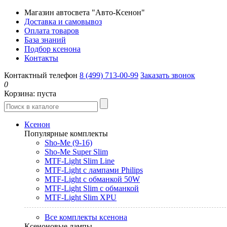
Магазин автосвета "Авто-Ксенон"
Доставка и самовывоз
Оплата товаров
База знаний
Подбор ксенона
Контакты
Контактный телефон
8 (499) 713-00-99
Заказать звонок
0
Корзина:
пуста
Ксенон
Популярные комплекты
Sho-Me (9-16)
Sho-Me Super Slim
MTF-Light Slim Line
MTF-Light с лампами Philips
MTF-Light с обманкой 50W
MTF-Light Slim с обманкой
MTF-Light Slim XPU
Все комплекты ксенона
Ксеноновые лампы