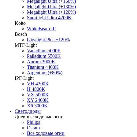
Megalight Ultra (+150%)
Megalight Ultra (+130%)
Megalight Ultra (+120%)
Sportlight Ultra 4200K
Koito
WhiteBeam III
Bosch
Gigalight Plus +120%
MTF-Light
Vanadium 5000K
Palladium 5500K
Aurum 3000K
Titanium 4400K
Argentum (+80%)
IPF-Light
VH 4300K
H 4800K
VX 5000K
XY 2400K
X6 3000K
Светодиоды
Дневные ходовые огни
Philips
Osram
Все ходовые огни