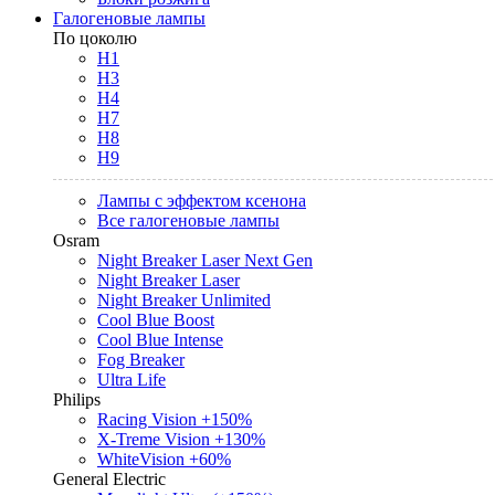
Галогеновые лампы
По цоколю
H1
H3
H4
H7
H8
H9
Лампы с эффектом ксенона
Все галогеновые лампы
Osram
Night Breaker Laser Next Gen
Night Breaker Laser
Night Breaker Unlimited
Cool Blue Boost
Cool Blue Intense
Fog Breaker
Ultra Life
Philips
Racing Vision +150%
X-Treme Vision +130%
WhiteVision +60%
General Electric