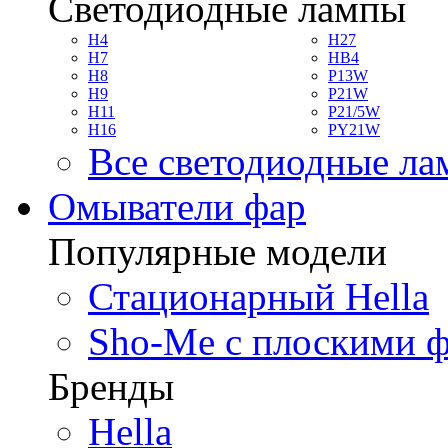
Светодиодные лампы
H4
H27
H7
HB4
H8
P13W
H9
P21W
H11
P21/5W
H16
PY21W
Все светодиодные л
Омыватели фар
Популярные модели
Стационарный Hella
Sho-Me с плоскими 
Бренды
Hella