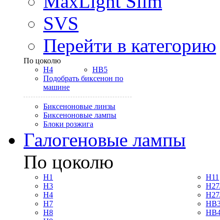
MaxLight Slim
SVS
Перейти в категорию
По цоколю
H4
HB5
Подобрать биксенон по
машине
Биксеноновые линзы
Биксеноновые лампы
Блоки розжига
Галогеновые лампы
По цоколю
H1
H11
H3
H27
H4
H27
H7
HB3
H8
HB4