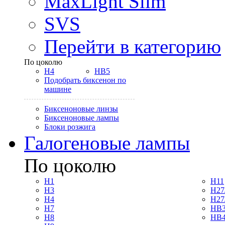
MaxLight Slim
SVS
Перейти в категорию
По цоколю
H4
HB5
Подобрать биксенон по
машине
Биксеноновые линзы
Биксеноновые лампы
Блоки розжига
Галогеновые лампы
По цоколю
H1
H11
H3
H27
H4
H27
H7
HB3
H8
HB4