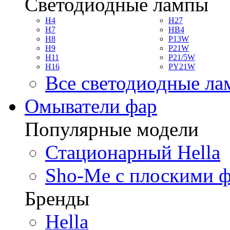
Светодиодные лампы
H4
H27
H7
HB4
H8
P13W
H9
P21W
H11
P21/5W
H16
PY21W
Все светодиодные л
Омыватели фар
Популярные модели
Стационарный Hella
Sho-Me с плоскими 
Бренды
Hella