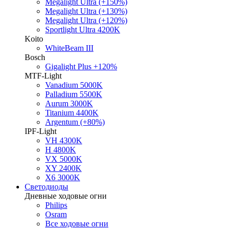
Megalight Ultra (+150%)
Megalight Ultra (+130%)
Megalight Ultra (+120%)
Sportlight Ultra 4200K
Koito
WhiteBeam III
Bosch
Gigalight Plus +120%
MTF-Light
Vanadium 5000K
Palladium 5500K
Aurum 3000K
Titanium 4400K
Argentum (+80%)
IPF-Light
VH 4300K
H 4800K
VX 5000K
XY 2400K
X6 3000K
Светодиоды
Дневные ходовые огни
Philips
Osram
Все ходовые огни