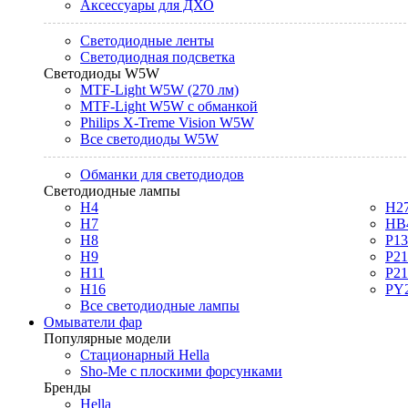
Аксессуары для ДХО
Светодиодные ленты
Светодиодная подсветка
Светодиоды W5W
MTF-Light W5W (270 лм)
MTF-Light W5W с обманкой
Philips X-Treme Vision W5W
Все светодиоды W5W
Обманки для светодиодов
Светодиодные лампы
H4
H2
H7
HB
H8
P1
H9
P2
H11
P2
H16
PY
Все светодиодные лампы
Омыватели фар
Популярные модели
Стационарный Hella
Sho-Me с плоскими форсунками
Бренды
Hella