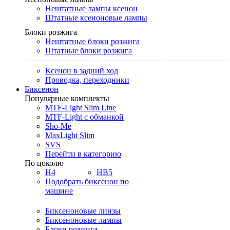
Нештатные лампы ксенон
Штатные ксеноновые лампы
Блоки розжига
Нештатные блоки розжига
Штатные блоки розжига
Ксенон в задний ход
Проводка, переходники
Биксенон
Популярные комплекты
MTF-Light Slim Line
MTF-Light с обманкой
Sho-Me
MaxLight Slim
SVS
Перейти в категорию
По цоколю
H4
HB5
Подобрать биксенон по
машине
Биксеноновые линзы
Биксеноновые лампы
Блоки розжига