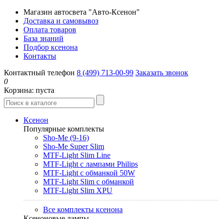
Магазин автосвета "Авто-Ксенон"
Доставка и самовывоз
Оплата товаров
База знаний
Подбор ксенона
Контакты
Контактный телефон
8 (499) 713-00-99
Заказать звонок
0
Корзина:
пуста
Ксенон
Популярные комплекты
Sho-Me (9-16)
Sho-Me Super Slim
MTF-Light Slim Line
MTF-Light с лампами Philips
MTF-Light с обманкой 50W
MTF-Light Slim с обманкой
MTF-Light Slim XPU
Все комплекты ксенона
Ксеноновые лампы