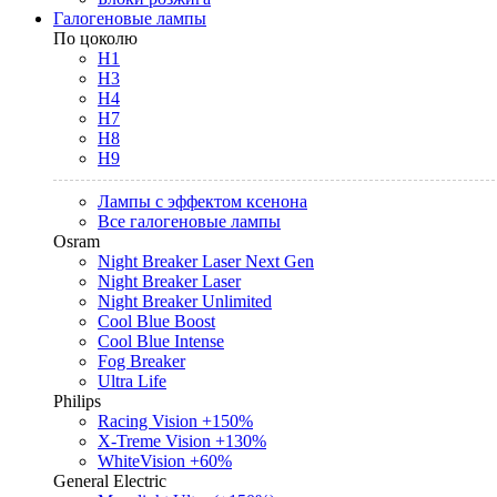
Галогеновые лампы
По цоколю
H1
H3
H4
H7
H8
H9
Лампы с эффектом ксенона
Все галогеновые лампы
Osram
Night Breaker Laser Next Gen
Night Breaker Laser
Night Breaker Unlimited
Cool Blue Boost
Cool Blue Intense
Fog Breaker
Ultra Life
Philips
Racing Vision +150%
X-Treme Vision +130%
WhiteVision +60%
General Electric