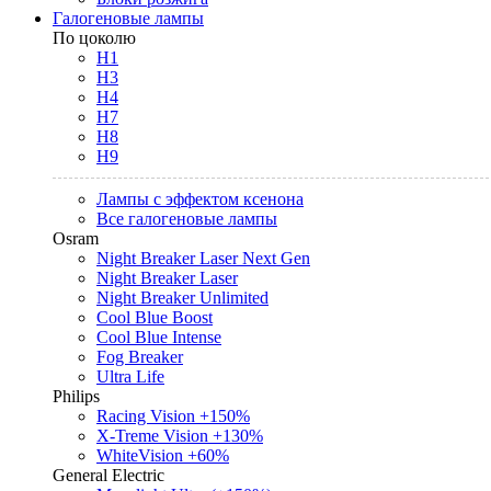
Галогеновые лампы
По цоколю
H1
H3
H4
H7
H8
H9
Лампы с эффектом ксенона
Все галогеновые лампы
Osram
Night Breaker Laser Next Gen
Night Breaker Laser
Night Breaker Unlimited
Cool Blue Boost
Cool Blue Intense
Fog Breaker
Ultra Life
Philips
Racing Vision +150%
X-Treme Vision +130%
WhiteVision +60%
General Electric