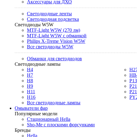
Аксессуары для ДХО
Светодиодные ленты
Светодиодная подсветка
Светодиоды W5W
MTF-Light W5W (270 лм)
MTF-Light W5W с обманкой
Philips X-Treme Vision W5W
Все светодиоды W5W
Обманки для светодиодов
Светодиодные лампы
H4
H2
H7
HB
H8
P1
H9
P2
H11
P2
H16
PY
Все светодиодные лампы
Омыватели фар
Популярные модели
Стационарный Hella
Sho-Me с плоскими форсунками
Бренды
Hella