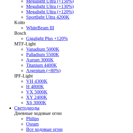
Megalight Ultra (+150%)
Megalight Ultra (+130%)
Megalight Ultra (+120%)
Sportlight Ultra 4200K
Koito
WhiteBeam III
Bosch
Gigalight Plus +120%
MTF-Light
Vanadium 5000K
Palladium 5500K
Aurum 3000K
Titanium 4400K
Argentum (+80%)
IPF-Light
VH 4300K
H 4800K
VX 5000K
XY 2400K
X6 3000K
Светодиоды
Дневные ходовые огни
Philips
Osram
Все ходовые огни