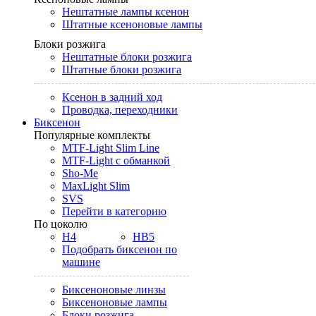
Нештатные лампы ксенон
Штатные ксеноновые лампы
Блоки розжига
Нештатные блоки розжига
Штатные блоки розжига
Ксенон в задний ход
Проводка, переходники
Биксенон
Популярные комплекты
MTF-Light Slim Line
MTF-Light с обманкой
Sho-Me
MaxLight Slim
SVS
Перейти в категорию
По цоколю
H4
HB5
Подобрать биксенон по
машине
Биксеноновые линзы
Биксеноновые лампы
Блоки розжига