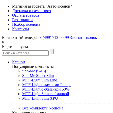
Магазин автосвета "Авто-Ксенон"
Доставка и самовывоз
Оплата товаров
База знаний
Подбор ксенона
Контакты
Контактный телефон
8 (499) 713-00-99
Заказать звонок
0
Корзина:
пуста
Ксенон
Популярные комплекты
Sho-Me (9-16)
Sho-Me Super Slim
MTF-Light Slim Line
MTF-Light с лампами Philips
MTF-Light с обманкой 50W
MTF-Light Slim с обманкой
MTF-Light Slim XPU
Все комплекты ксенона
Ксеноновые лампы