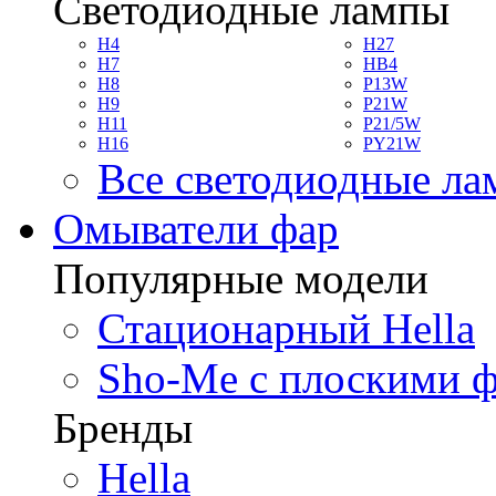
Светодиодные лампы
H4
H27
H7
HB4
H8
P13W
H9
P21W
H11
P21/5W
H16
PY21W
Все светодиодные л
Омыватели фар
Популярные модели
Стационарный Hella
Sho-Me с плоскими 
Бренды
Hella