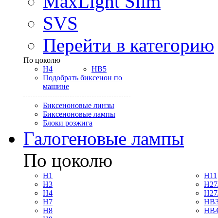
MaxLight Slim
SVS
Перейти в категорию
По цоколю
H4
HB5
Подобрать биксенон по
машине
Биксеноновые линзы
Биксеноновые лампы
Блоки розжига
Галогеновые лампы
По цоколю
H1
H11
H3
H27
H4
H27
H7
HB3
H8
HB4