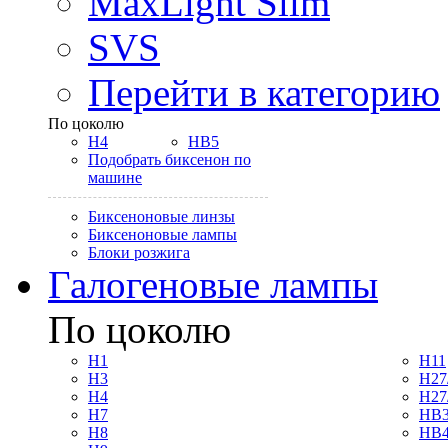
MaxLight Slim
SVS
Перейти в категорию
По цоколю
H4
HB5
Подобрать биксенон по
машине
Биксеноновые линзы
Биксеноновые лампы
Блоки розжига
Галогеновые лампы
По цоколю
H1
H11
H3
H27
H4
H27
H7
HB3
H8
HB4