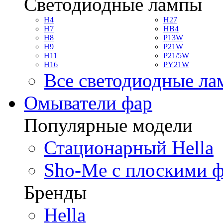
Светодиодные лампы
H4
H27
H7
HB4
H8
P13W
H9
P21W
H11
P21/5W
H16
PY21W
Все светодиодные л
Омыватели фар
Популярные модели
Стационарный Hella
Sho-Me с плоскими 
Бренды
Hella