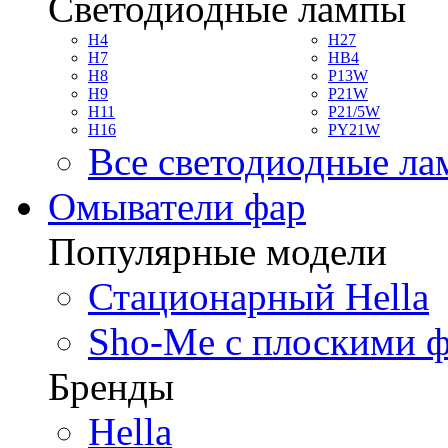
Светодиодные лампы
H4
H27
H7
HB4
H8
P13W
H9
P21W
H11
P21/5W
H16
PY21W
Все светодиодные л
Омыватели фар
Популярные модели
Стационарный Hella
Sho-Me с плоскими 
Бренды
Hella