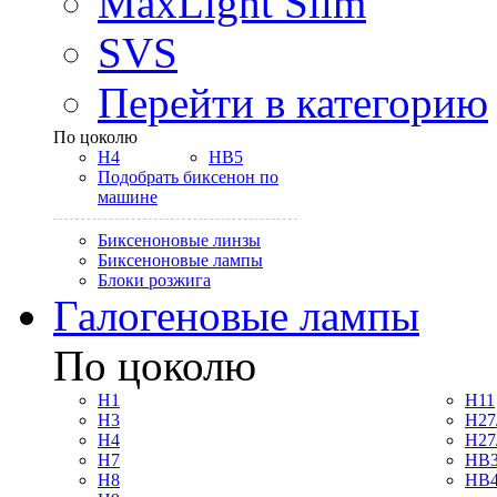
MaxLight Slim
SVS
Перейти в категорию
По цоколю
H4
HB5
Подобрать биксенон по
машине
Биксеноновые линзы
Биксеноновые лампы
Блоки розжига
Галогеновые лампы
По цоколю
H1
H11
H3
H27
H4
H27
H7
HB3
H8
HB4