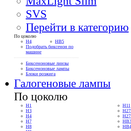
MaxLight Slim
SVS
Перейти в категорию
По цоколю
H4
HB5
Подобрать биксенон по
машине
Биксеноновые линзы
Биксеноновые лампы
Блоки розжига
Галогеновые лампы
По цоколю
H1
H11
H3
H27
H4
H27
H7
HB3
H8
HB4