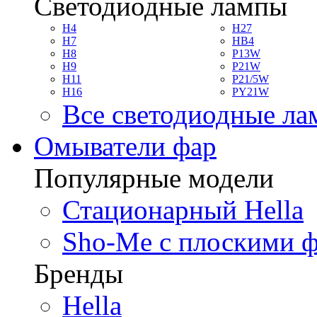
Светодиодные лампы
H4
H27
H7
HB4
H8
P13W
H9
P21W
H11
P21/5W
H16
PY21W
Все светодиодные л
Омыватели фар
Популярные модели
Стационарный Hella
Sho-Me с плоскими 
Бренды
Hella