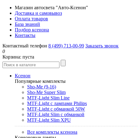
Магазин автосвета "Авто-Ксенон"
Доставка и самовывоз
Оплата товаров
База знаний
Подбор ксенона
Контакты
Контактный телефон
8 (499) 713-00-99
Заказать звонок
0
Корзина:
пуста
Ксенон
Популярные комплекты
Sho-Me (9-16)
Sho-Me Super Slim
MTF-Light Slim Line
MTF-Light с лампами Philips
MTF-Light с обманкой 50W
MTF-Light Slim с обманкой
MTF-Light Slim XPU
Все комплекты ксенона
Ксеноновые лампы