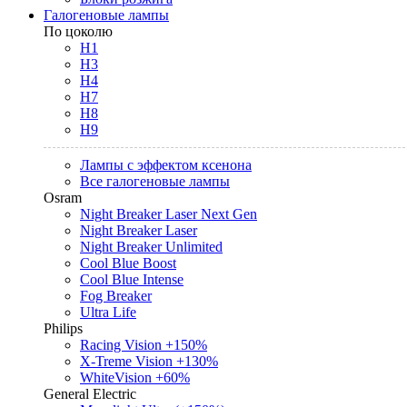
Галогеновые лампы
По цоколю
H1
H3
H4
H7
H8
H9
Лампы с эффектом ксенона
Все галогеновые лампы
Osram
Night Breaker Laser Next Gen
Night Breaker Laser
Night Breaker Unlimited
Cool Blue Boost
Cool Blue Intense
Fog Breaker
Ultra Life
Philips
Racing Vision +150%
X-Treme Vision +130%
WhiteVision +60%
General Electric