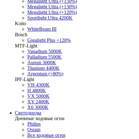
Megalight Ultra (+150%)
Megalight Ultra (+130%)
Megalight Ultra (+120%)
Sportlight Ultra 4200K
Koito
WhiteBeam III
Bosch
Gigalight Plus +120%
MTF-Light
Vanadium 5000K
Palladium 5500K
Aurum 3000K
Titanium 4400K
Argentum (+80%)
IPF-Light
VH 4300K
H 4800K
VX 5000K
XY 2400K
X6 3000K
Светодиоды
Дневные ходовые огни
Philips
Osram
Все ходовые огни