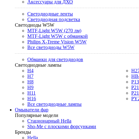
Аксессуары для ДХО
Светодиодные ленты
Светодиодная подсветка
Светодиоды W5W
MTF-Light W5W (270 лм)
MTF-Light W5W с обманкой
Philips X-Treme Vision W5W
Все светодиоды W5W
Обманки для светодиодов
Светодиодные лампы
H4
H2
H7
HB
H8
P1
H9
P2
H11
P2
H16
PY
Все светодиодные лампы
Омыватели фар
Популярные модели
Стационарный Hella
Sho-Me с плоскими форсунками
Бренды
Hella