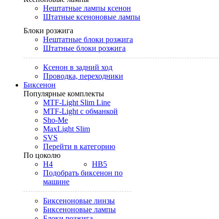
Нештатные лампы ксенон
Штатные ксеноновые лампы
Блоки розжига
Нештатные блоки розжига
Штатные блоки розжига
Ксенон в задний ход
Проводка, переходники
Биксенон
Популярные комплекты
MTF-Light Slim Line
MTF-Light с обманкой
Sho-Me
MaxLight Slim
SVS
Перейти в категорию
По цоколю
H4
HB5
Подобрать биксенон по
машине
Биксеноновые линзы
Биксеноновые лампы
Блоки розжига