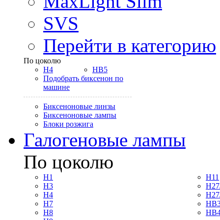
MaxLight Slim
SVS
Перейти в категорию
По цоколю
H4
HB5
Подобрать биксенон по
машине
Биксеноновые линзы
Биксеноновые лампы
Блоки розжига
Галогеновые лампы
По цоколю
H1
H11
H3
H27
H4
H27
H7
HB3
H8
HB4