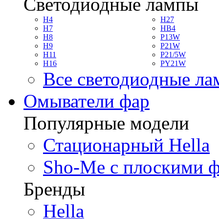
Светодиодные лампы
H4
H27
H7
HB4
H8
P13W
H9
P21W
H11
P21/5W
H16
PY21W
Все светодиодные л
Омыватели фар
Популярные модели
Стационарный Hella
Sho-Me с плоскими 
Бренды
Hella