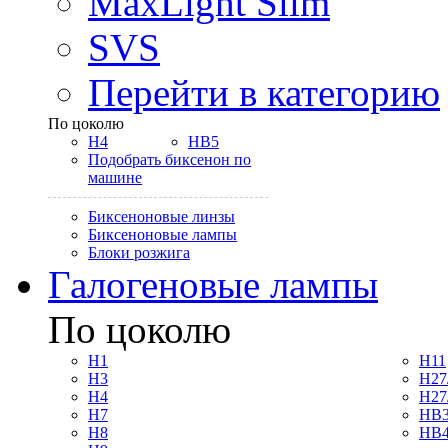
MaxLight Slim
SVS
Перейти в категорию
По цоколю
H4
HB5
Подобрать биксенон по
машине
Биксеноновые линзы
Биксеноновые лампы
Блоки розжига
Галогеновые лампы
По цоколю
H1
H11
H3
H27
H4
H27
H7
HB3
H8
HB4