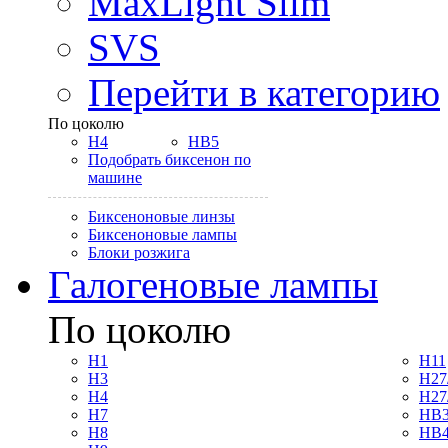
MaxLight Slim
SVS
Перейти в категорию
По цоколю
H4
HB5
Подобрать биксенон по
машине
Биксеноновые линзы
Биксеноновые лампы
Блоки розжига
Галогеновые лампы
По цоколю
H1
H11
H3
H27
H4
H27
H7
HB3
H8
HB4