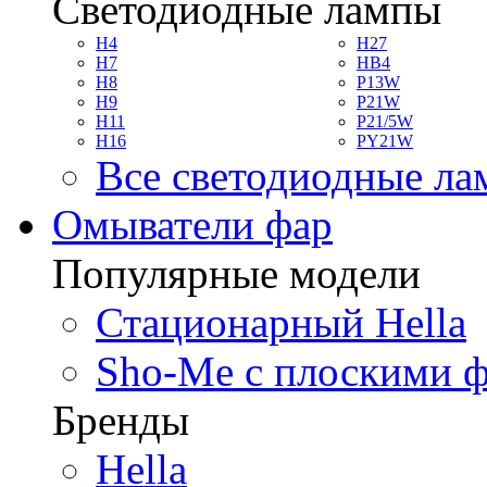
Светодиодные лампы
H4
H27
H7
HB4
H8
P13W
H9
P21W
H11
P21/5W
H16
PY21W
Все светодиодные л
Омыватели фар
Популярные модели
Стационарный Hella
Sho-Me с плоскими 
Бренды
Hella