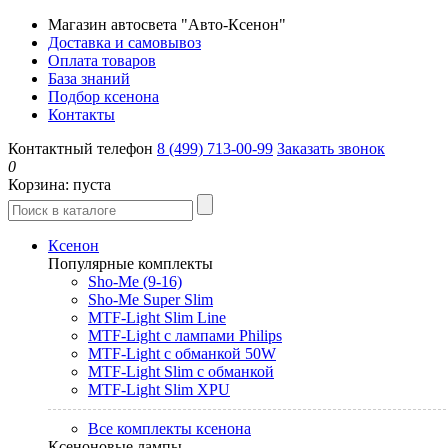
Магазин автосвета "Авто-Ксенон"
Доставка и самовывоз
Оплата товаров
База знаний
Подбор ксенона
Контакты
Контактный телефон
8 (499) 713-00-99
Заказать звонок
0
Корзина:
пуста
Ксенон
Популярные комплекты
Sho-Me (9-16)
Sho-Me Super Slim
MTF-Light Slim Line
MTF-Light с лампами Philips
MTF-Light с обманкой 50W
MTF-Light Slim с обманкой
MTF-Light Slim XPU
Все комплекты ксенона
Ксеноновые лампы