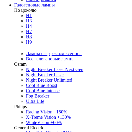
Галогеновые лампы
По цоколю
H1
H3
H4
H7
H8
H9
Лампы с эффектом ксенона
Все галогеновые лампы
Osram
Night Breaker Laser Next Gen
Night Breaker Laser
Night Breaker Unlimited
Cool Blue Boost
Cool Blue Intense
Fog Breaker
Ultra Life
Philips
Racing Vision +150%
X-Treme Vision +130%
WhiteVision +60%
General Electric