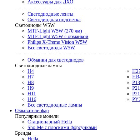
Аксессуары для ДХО
Светодиодные ленты
Светодиодная подсветка
Светодиоды W5W
MTF-Light W5W (270 лм)
MTF-Light W5W с обманкой
Philips X-Treme Vision W5W
Все светодиоды W5W
Обманки для светодиодов
Светодиодные лампы
H4
H2
H7
HB
H8
P1
H9
P2
H11
P2
H16
PY
Все светодиодные лампы
Омыватели фар
Популярные модели
Стационарный Hella
Sho-Me с плоскими форсунками
Бренды
Hella