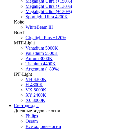
Megalight Ultra (+150%)
Megalight Ultra (+130%)
Megalight Ultra (+120%)
Sportlight Ultra 4200K
Koito
WhiteBeam III
Bosch
Gigalight Plus +120%
MTF-Light
Vanadium 5000K
Palladium 5500K
Aurum 3000K
Titanium 4400K
Argentum (+80%)
IPF-Light
VH 4300K
H 4800K
VX 5000K
XY 2400K
X6 3000K
Светодиоды
Дневные ходовые огни
Philips
Osram
Все ходовые огни