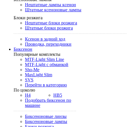
Нештатные лампы ксенон
Штатные ксеноновые лампы
Блоки розжига
Нештатные блоки розжига
Штатные блоки розжига
Ксенон в задний ход
Проводка, переходники
Биксенон
Популярные комплекты
MTF-Light Slim Line
MTF-Light с обманкой
Sho-Me
MaxLight Slim
SVS
Перейти в категорию
По цоколю
H4
HB5
Подобрать биксенон по
машине
Биксеноновые линзы
Биксеноновые лампы
Блоки розжига