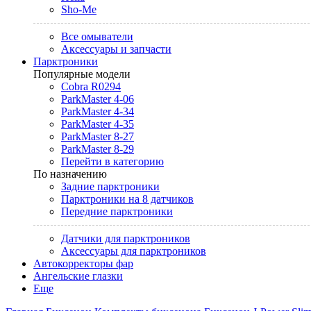
Sho-Me
Все омыватели
Аксессуары и запчасти
Парктроники
Популярные модели
Cobra R0294
ParkMaster 4-06
ParkMaster 4-34
ParkMaster 4-35
ParkMaster 8-27
ParkMaster 8-29
Перейти в категорию
По назначению
Задние парктроники
Парктроники на 8 датчиков
Передние парктроники
Датчики для парктроников
Аксессуары для парктроников
Автокорректоры фар
Ангельские глазки
Еще