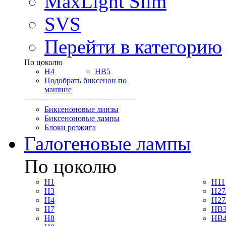
MaxLight Slim
SVS
Перейти в категорию
По цоколю
H4
HB5
Подобрать биксенон по
машине
Биксеноновые линзы
Биксеноновые лампы
Блоки розжига
Галогеновые лампы
По цоколю
H1
H11
H3
H27
H4
H27
H7
HB3
H8
HB4