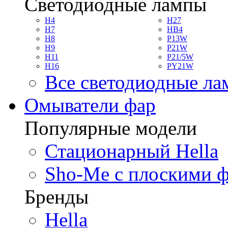
Светодиодные лампы
H4
H27
H7
HB4
H8
P13W
H9
P21W
H11
P21/5W
H16
PY21W
Все светодиодные л
Омыватели фар
Популярные модели
Стационарный Hella
Sho-Me с плоскими 
Бренды
Hella