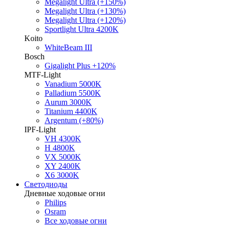
Megalight Ultra (+150%)
Megalight Ultra (+130%)
Megalight Ultra (+120%)
Sportlight Ultra 4200K
Koito
WhiteBeam III
Bosch
Gigalight Plus +120%
MTF-Light
Vanadium 5000K
Palladium 5500K
Aurum 3000K
Titanium 4400K
Argentum (+80%)
IPF-Light
VH 4300K
H 4800K
VX 5000K
XY 2400K
X6 3000K
Светодиоды
Дневные ходовые огни
Philips
Osram
Все ходовые огни