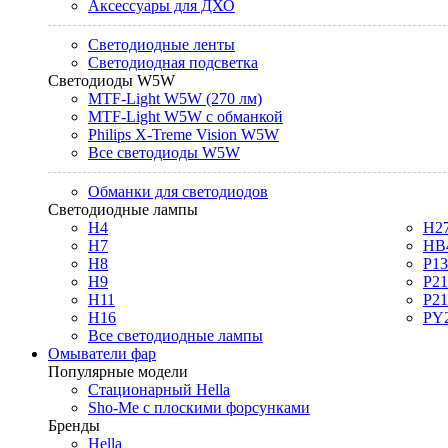
Аксессуары для ДХО
Светодиодные ленты
Светодиодная подсветка
Светодиоды W5W
MTF-Light W5W (270 лм)
MTF-Light W5W с обманкой
Philips X-Treme Vision W5W
Все светодиоды W5W
Обманки для светодиодов
Светодиодные лампы
H4
H2
H7
HB
H8
P1
H9
P2
H11
P2
H16
PY
Все светодиодные лампы
Омыватели фар
Популярные модели
Стационарный Hella
Sho-Me с плоскими форсунками
Бренды
Hella