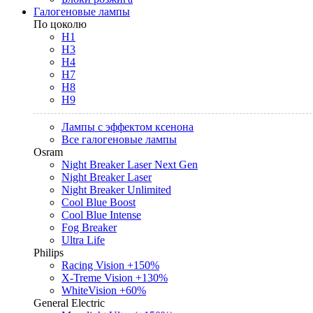
Галогеновые лампы
По цоколю
H1
H3
H4
H7
H8
H9
Лампы с эффектом ксенона
Все галогеновые лампы
Osram
Night Breaker Laser Next Gen
Night Breaker Laser
Night Breaker Unlimited
Cool Blue Boost
Cool Blue Intense
Fog Breaker
Ultra Life
Philips
Racing Vision +150%
X-Treme Vision +130%
WhiteVision +60%
General Electric