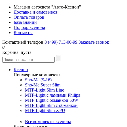
Магазин автосвета "Авто-Ксенон"
Доставка и самовывоз
Оплата товаров
База знаний
Подбор ксенона
Контакты
Контактный телефон
8 (499) 713-00-99
Заказать звонок
0
Корзина:
пуста
Ксенон
Популярные комплекты
Sho-Me (9-16)
Sho-Me Super Slim
MTF-Light Slim Line
MTF-Light с лампами Philips
MTF-Light с обманкой 50W
MTF-Light Slim с обманкой
MTF-Light Slim XPU
Все комплекты ксенона
Ксеноновые лампы