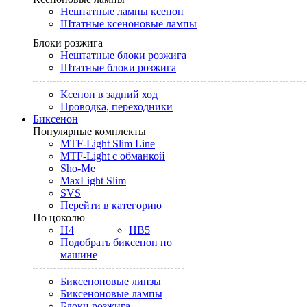
Нештатные лампы ксенон
Штатные ксеноновые лампы
Блоки розжига
Нештатные блоки розжига
Штатные блоки розжига
Ксенон в задний ход
Проводка, переходники
Биксенон
Популярные комплекты
MTF-Light Slim Line
MTF-Light с обманкой
Sho-Me
MaxLight Slim
SVS
Перейти в категорию
По цоколю
H4
HB5
Подобрать биксенон по
машине
Биксеноновые линзы
Биксеноновые лампы
Блоки розжига