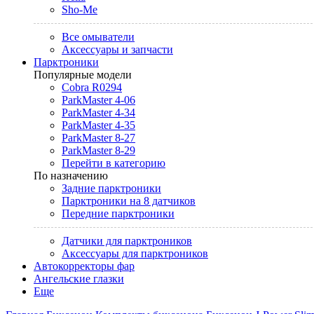
Sho-Me
Все омыватели
Аксессуары и запчасти
Парктроники
Популярные модели
Cobra R0294
ParkMaster 4-06
ParkMaster 4-34
ParkMaster 4-35
ParkMaster 8-27
ParkMaster 8-29
Перейти в категорию
По назначению
Задние парктроники
Парктроники на 8 датчиков
Передние парктроники
Датчики для парктроников
Аксессуары для парктроников
Автокорректоры фар
Ангельские глазки
Еще