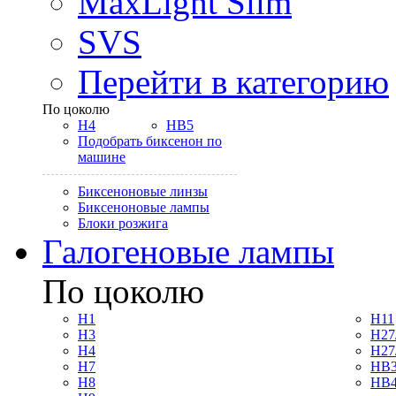
MaxLight Slim
SVS
Перейти в категорию
По цоколю
H4
HB5
Подобрать биксенон по
машине
Биксеноновые линзы
Биксеноновые лампы
Блоки розжига
Галогеновые лампы
По цоколю
H1
H11
H3
H27
H4
H27
H7
HB3
H8
HB4