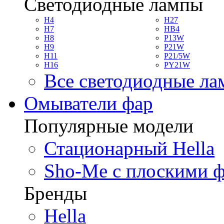
Светодиодные лампы
H4
H27
H7
HB4
H8
P13W
H9
P21W
H11
P21/5W
H16
PY21W
Все светодиодные л
Омыватели фар
Популярные модели
Стационарный Hella
Sho-Me с плоскими 
Бренды
Hella