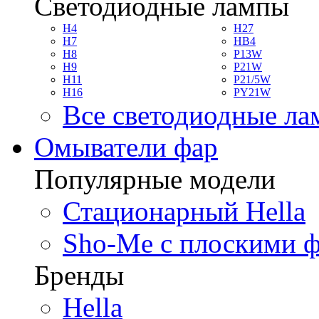
Светодиодные лампы
H4
H27
H7
HB4
H8
P13W
H9
P21W
H11
P21/5W
H16
PY21W
Все светодиодные л
Омыватели фар
Популярные модели
Стационарный Hella
Sho-Me с плоскими 
Бренды
Hella