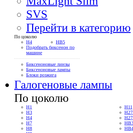
MaxLight Slim
SVS
Перейти в категорию
По цоколю
H4
HB5
Подобрать биксенон по
машине
Биксеноновые линзы
Биксеноновые лампы
Блоки розжига
Галогеновые лампы
По цоколю
H1
H11
H3
H27
H4
H27
H7
HB3
H8
HB4