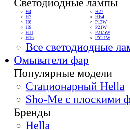
Светодиодные лампы
H4
H27
H7
HB4
H8
P13W
H9
P21W
H11
P21/5W
H16
PY21W
Все светодиодные л
Омыватели фар
Популярные модели
Стационарный Hella
Sho-Me с плоскими 
Бренды
Hella