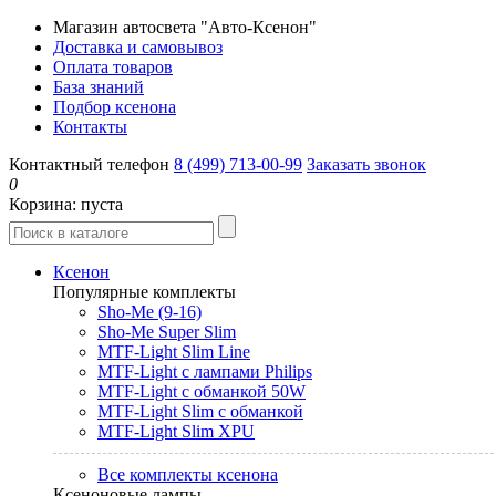
Магазин автосвета "Авто-Ксенон"
Доставка и самовывоз
Оплата товаров
База знаний
Подбор ксенона
Контакты
Контактный телефон
8 (499) 713-00-99
Заказать звонок
0
Корзина:
пуста
Ксенон
Популярные комплекты
Sho-Me (9-16)
Sho-Me Super Slim
MTF-Light Slim Line
MTF-Light с лампами Philips
MTF-Light с обманкой 50W
MTF-Light Slim с обманкой
MTF-Light Slim XPU
Все комплекты ксенона
Ксеноновые лампы