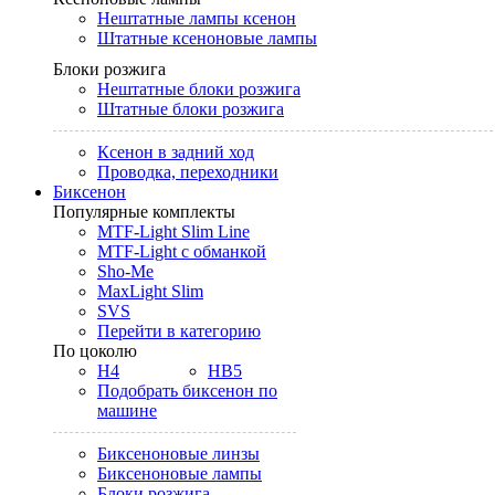
Нештатные лампы ксенон
Штатные ксеноновые лампы
Блоки розжига
Нештатные блоки розжига
Штатные блоки розжига
Ксенон в задний ход
Проводка, переходники
Биксенон
Популярные комплекты
MTF-Light Slim Line
MTF-Light с обманкой
Sho-Me
MaxLight Slim
SVS
Перейти в категорию
По цоколю
H4
HB5
Подобрать биксенон по
машине
Биксеноновые линзы
Биксеноновые лампы
Блоки розжига