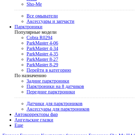
Sho-Me
Все омыватели
Аксессуары и запчасти
Парктроники
Популярные модели
Cobra R0294
ParkMaster 4-06
ParkMaster 4-34
ParkMaster 4-35
ParkMaster 8-27
ParkMaster 8-29
Перейти в категорию
По назначению
Задние парктроники
Парктроники на 8 датчиков
Передние парктроники
Датчики для парктроников
Аксессуары для парктроников
Автокорректоры фар
Ангельские глазки
Еще