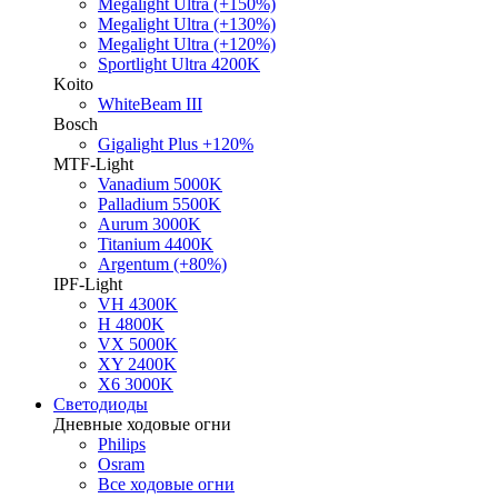
Megalight Ultra (+150%)
Megalight Ultra (+130%)
Megalight Ultra (+120%)
Sportlight Ultra 4200K
Koito
WhiteBeam III
Bosch
Gigalight Plus +120%
MTF-Light
Vanadium 5000K
Palladium 5500K
Aurum 3000K
Titanium 4400K
Argentum (+80%)
IPF-Light
VH 4300K
H 4800K
VX 5000K
XY 2400K
X6 3000K
Светодиоды
Дневные ходовые огни
Philips
Osram
Все ходовые огни