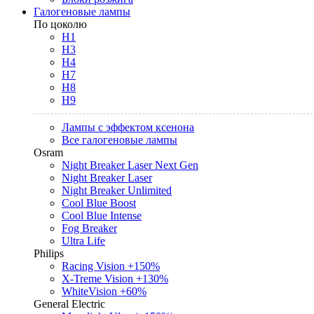
Галогеновые лампы
По цоколю
H1
H3
H4
H7
H8
H9
Лампы с эффектом ксенона
Все галогеновые лампы
Osram
Night Breaker Laser Next Gen
Night Breaker Laser
Night Breaker Unlimited
Cool Blue Boost
Cool Blue Intense
Fog Breaker
Ultra Life
Philips
Racing Vision +150%
X-Treme Vision +130%
WhiteVision +60%
General Electric