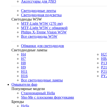
Аксессуары для ДХО
Светодиодные ленты
Светодиодная подсветка
Светодиоды W5W
MTF-Light W5W (270 лм)
MTF-Light W5W с обманкой
Philips X-Treme Vision W5W
Все светодиоды W5W
Обманки для светодиодов
Светодиодные лампы
H4
H2
H7
HB
H8
P1
H9
P2
H11
P2
H16
PY
Все светодиодные лампы
Омыватели фар
Популярные модели
Стационарный Hella
Sho-Me с плоскими форсунками
Бренды
Hella