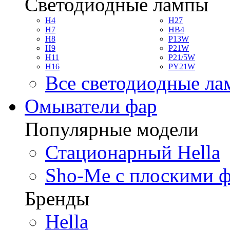
Светодиодные лампы
H4
H27
H7
HB4
H8
P13W
H9
P21W
H11
P21/5W
H16
PY21W
Все светодиодные л
Омыватели фар
Популярные модели
Стационарный Hella
Sho-Me с плоскими 
Бренды
Hella