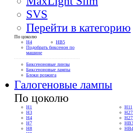
MaxLight Slim
SVS
Перейти в категорию
По цоколю
H4
HB5
Подобрать биксенон по
машине
Биксеноновые линзы
Биксеноновые лампы
Блоки розжига
Галогеновые лампы
По цоколю
H1
H11
H3
H27
H4
H27
H7
HB3
H8
HB4