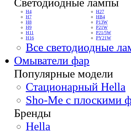
Светодиодные лампы
H4
H27
H7
HB4
H8
P13W
H9
P21W
H11
P21/5W
H16
PY21W
Все светодиодные л
Омыватели фар
Популярные модели
Стационарный Hella
Sho-Me с плоскими 
Бренды
Hella