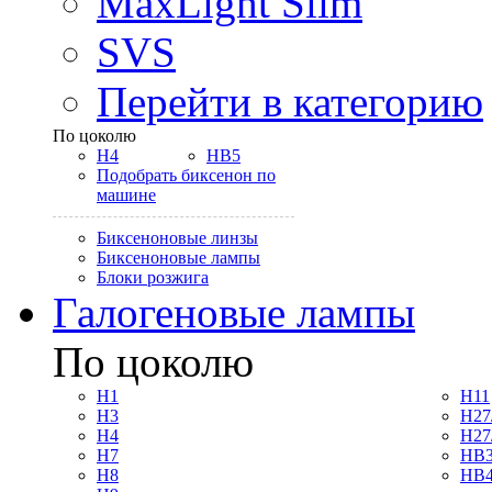
MaxLight Slim
SVS
Перейти в категорию
По цоколю
H4
HB5
Подобрать биксенон по
машине
Биксеноновые линзы
Биксеноновые лампы
Блоки розжига
Галогеновые лампы
По цоколю
H1
H11
H3
H27
H4
H27
H7
HB3
H8
HB4